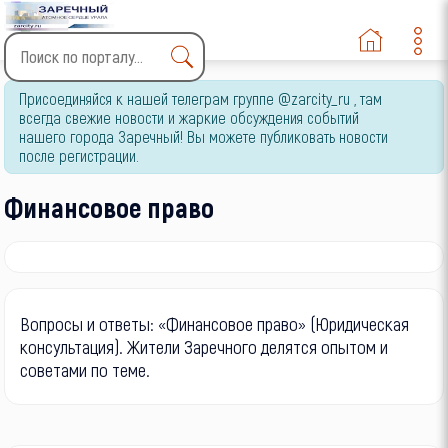
Финансовое право
Прочие юридические
вопросы
Юмор
Type 2 or more characters
Присоединяйся к нашей телеграм группе @zarcity_ru , там
for results.
всегда свежие новости и жаркие обсуждения событий
нашего города Заречный! Вы можете публиковать новости
после регистрации.
Финансовое право
Вопросы и ответы: «Финансовое право» (Юридическая
консультация). Жители Заречного делятся опытом и
советами по теме.