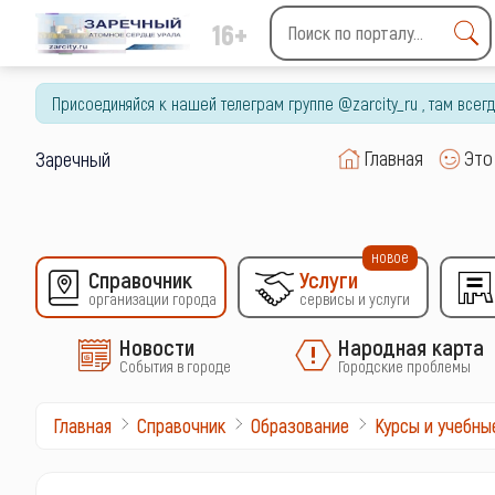
16+
Type 2 or more characters
for results.
Присоединяйся к нашей телеграм группе @zarcity_ru , там все
Главная
Это
Заречный
новое
Справочник
Услуги
организации города
сервисы и услуги
Новости
Народная карта
События в городе
Городские проблемы
Главная
Справочник
Образование
Курсы и учебны