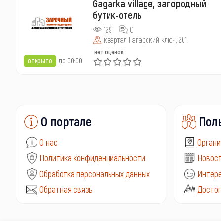
Gagarka village, загородный
бутик-отель
129
0
квартал Гагарский ключ, 261
нет оценок
открыто
до 00:00
О портале
Пол
О нас
Органи
Политика конфиденциальности
Новост
Обработка персональных данных
Интере
Обратная связь
Досто