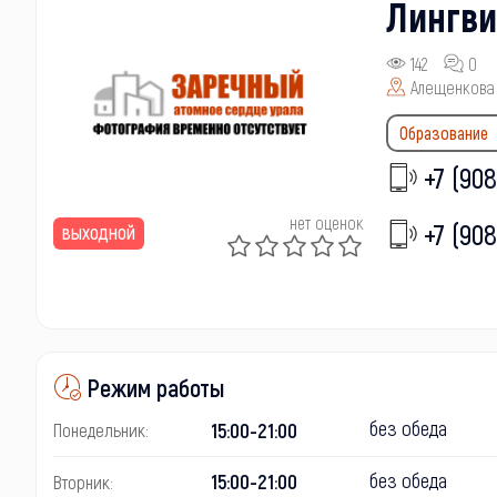
Лингви
142
0
Алещенкова 
Образование
+7 (908
нет оценок
+7 (908
выходной
Режим работы
без обеда
15:00-21:00
Понедельник:
без обеда
15:00-21:00
Вторник: