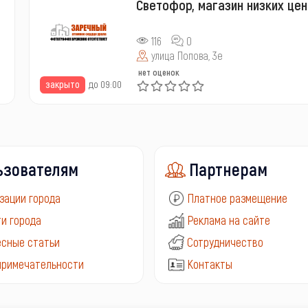
Светофор, магазин низких цен
116
0
улица Попова, 3е
нет оценок
закрыто
до 09:00
ьзователям
Партнерам
зации города
Платное размещение
и города
Реклама на сайте
сные статьи
Сотрудничество
примечательности
Контакты