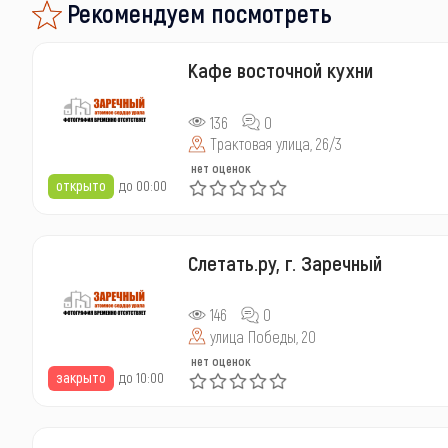
Рекомендуем посмотреть
Кафе восточной кухни
136
0
Трактовая улица, 26/3
нет оценок
открыто
до 00:00
Слетать.ру, г. Заречный
146
0
улица Победы, 20
нет оценок
закрыто
до 10:00