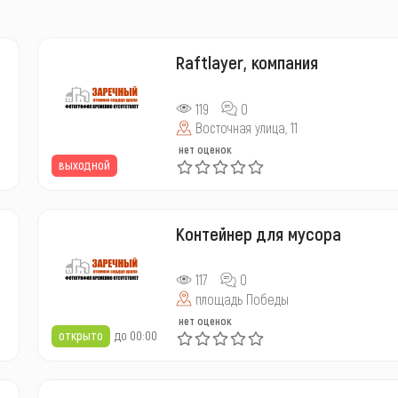
Raftlayer, компания
119
0
Восточная улица, 11
нет оценок
выходной
Контейнер для мусора
117
0
площадь Победы
нет оценок
открыто
до 00:00