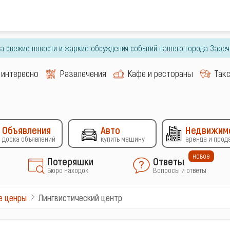
гда свежие новости и жаркие обсуждения событий нашего города Зареч
 интересно
Развлечения
Кафе и рестораны
Так
Объявления
Авто
Недвижим
доска объявлений
купить машину
аренда и прод
новое
Потеряшки
Ответы
Бюро находок
Вопросы и ответы
Лингвистический центр
е ценры