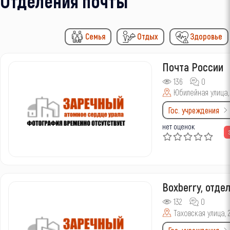
Отделения почты
Семья
Отдых
Здоровье
Почта России
136
0
Юбилейная улица,
Гос. учреждения
нет оценок
Boxberry, отде
132
0
Таховская улица, 