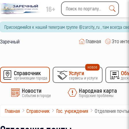
16+
Type 2 or more characters
for results.
Присоединяйся к нашей телеграм группе @zarcity_ru , там всегда с
Главная
Это инт
Заречный
новое
Справочник
Услуги
Об
организации города
сервисы и услуги
доск
Новости
Народная карта
События в городе
Городские проблемы
Отделения почты
Главная
Справочник
Гос. учреждения