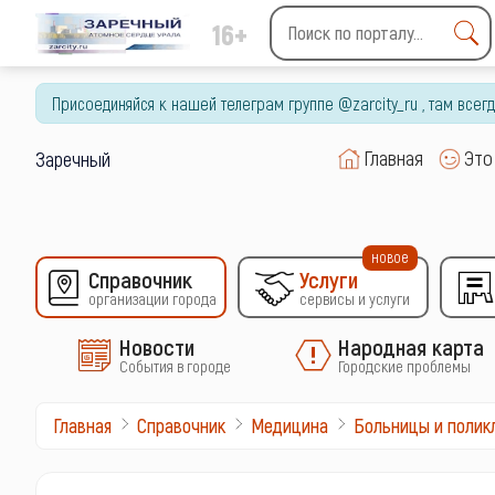
16+
Type 2 or more characters
for results.
Присоединяйся к нашей телеграм группе @zarcity_ru , там все
Главная
Это
Заречный
новое
Справочник
Услуги
организации города
сервисы и услуги
Новости
Народная карта
События в городе
Городские проблемы
Главная
Справочник
Медицина
Больницы и полик