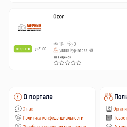
Ozon
114
0
открыто
до 21:00
улица Курчатова, 49
нет оценок
О портале
Пол
О нас
Органи
Политика конфиденциальности
Новост
Обработка персональных данных
Интере