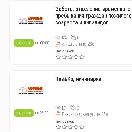
Забота, отделение временного
пребывания граждан пожилого
возраста и инвалидов
124
0
открыто
до 00:00
улица Ленина, 26а
нет оценок
Пив&Ко, минимаркет
131
0
открыто
до 23:00
Ленинградская улица, 23а
нет оценок