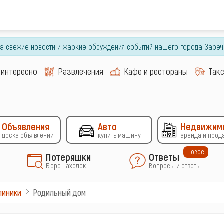
гда свежие новости и жаркие обсуждения событий нашего города Зареч
 интересно
Развлечения
Кафе и рестораны
Так
Объявления
Авто
Недвижим
доска объявлений
купить машину
аренда и прод
новое
Потеряшки
Ответы
Бюро находок
Вопросы и ответы
Родильный дом
линики