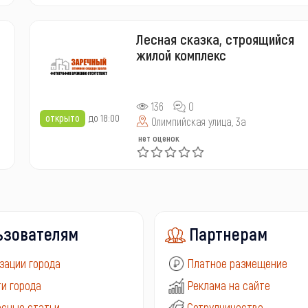
Лесная сказка, строящийся
жилой комплекс
136
0
открыто
до 18:00
Олимпийская улица, 3а
нет оценок
ьзователям
Партнерам
зации города
Платное размещение
и города
Реклама на сайте
сные статьи
Сотрудничество