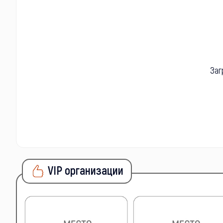
Заг
VIP организации