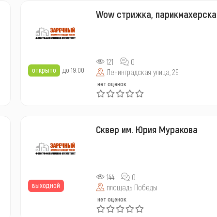
Wow стрижка, парикмахерска
121
0
открыто
до 19:00
Ленинградская улица, 29
нет оценок
Сквер им. Юрия Муракова
144
0
выходной
площадь Победы
нет оценок