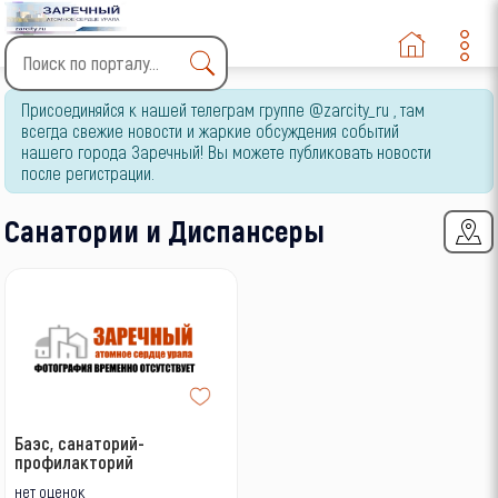
Type 2 or more characters
Присоединяйся к нашей телеграм группе @zarcity_ru , там
for results.
всегда свежие новости и жаркие обсуждения событий
нашего города Заречный! Вы можете публиковать новости
после регистрации.
Санатории и Диспансеры
Баэс, санаторий-
профилакторий
нет оценок