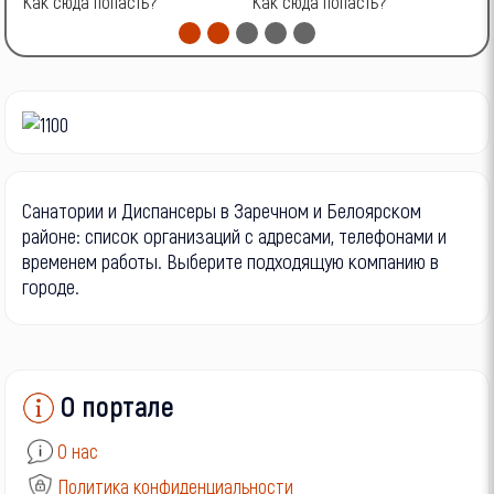
Как сюда попасть?
Как сюда попасть?
К
Санатории и Диспансеры в Заречном и Белоярском
районе: список организаций с адресами, телефонами и
временем работы. Выберите подходящую компанию в
городе.
О портале
О нас
Политика конфиденциальности