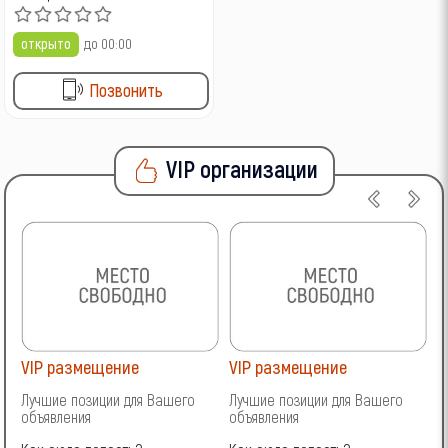
открыто
до 00:00
Позвонить
VIP организации
VIP размещение
VIP размещение
V
Лучшие позиции для Вашего
Лучшие позиции для Вашего
Л
объявления
объявления
о