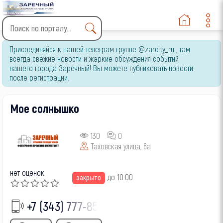
Type 2 or more characters
Присоединяйся к нашей телеграм группе @zarcity_ru , там
for results.
всегда свежие новости и жаркие обсуждения событий
нашего города Заречный! Вы можете публиковать новости
после регистрации.
Мое солнышко
130
0
Таховская улица, 6а
нет оценок
до 10:00
закрыто
+7 (343) 777-85-