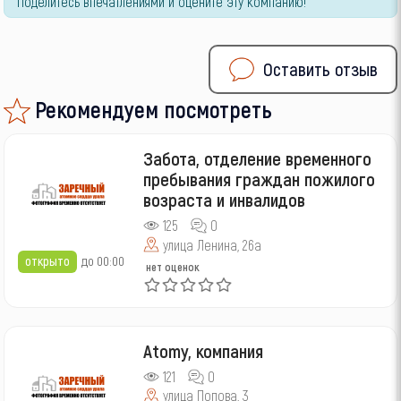
Поделитесь впечатлениями и оцените эту компанию!
Оставить отзыв
Рекомендуем посмотреть
Забота, отделение временного
пребывания граждан пожилого
возраста и инвалидов
125
0
улица Ленина, 26а
открыто
до 00:00
нет оценок
Atomy, компания
121
0
улица Попова, 3