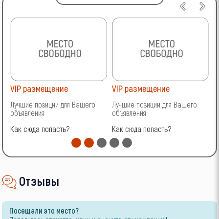
VIP размещение
VIP размещение
V
Лучшие позиции для Вашего
Лучшие позиции для Вашего
Л
объявления
объявления
о
Как сюда попасть?
Как сюда попасть?
К
Отзывы
Посещали это место?