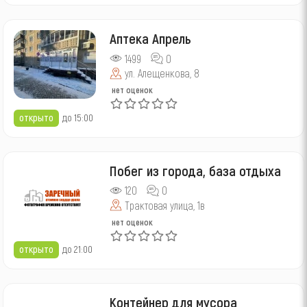
Аптека Апрель
1499
0
ул. Алещенкова, 8
нет оценок
открыто
до 15:00
Побег из города, база отдыха
120
0
Трактовая улица, 1в
нет оценок
открыто
до 21:00
Контейнер для мусора