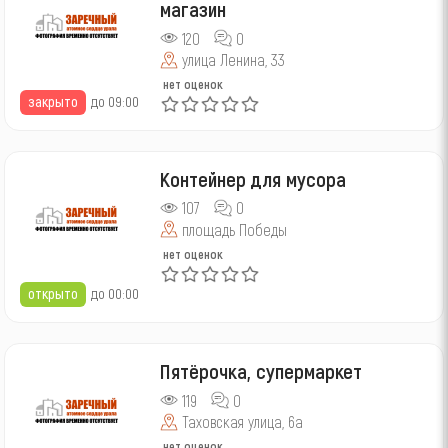
магазин
120
0
улица Ленина, 33
нет оценок
закрыто
до 09:00
Контейнер для мусора
107
0
площадь Победы
нет оценок
открыто
до 00:00
Пятёрочка, супермаркет
119
0
Таховская улица, 6а
нет оценок