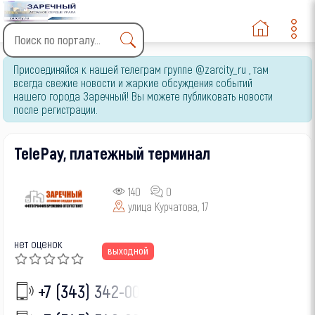
Type 2 or more characters
Присоединяйся к нашей телеграм группе @zarcity_ru , там
for results.
всегда свежие новости и жаркие обсуждения событий
нашего города Заречный! Вы можете публиковать новости
после регистрации.
TelePay, платежный терминал
140
0
улица Курчатова, 17
нет оценок
выходной
+7 (343) 342-00-