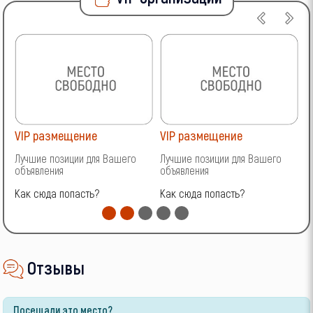
VIP размещение
VIP размещение
V
Лучшие позиции для Вашего
Лучшие позиции для Вашего
Л
объявления
объявления
о
Как сюда попасть?
Как сюда попасть?
К
Отзывы
Посещали это место?