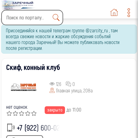
Type 2 or more characters
Присоединяйся к нашей телеграм группе @zarcity_ru , там
for results.
всегда свежие новости и жаркие обсуждения событий
нашего города Заречный! Вы можете публиковать новости
после регистрации.
Скиф, конный клуб
126
0
Главная улица, 208а
нет оценок
до 11:00
закрыто
+7 (922) 600-02-