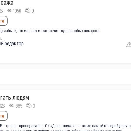
ссажа
23
1056
0
та
и забыли, что массаж может лечить лучше любых лекарств
ец
ый редактор
гать людям
023
885
0
та
В – тренер-преподаватель СК «Десантник» и не только самый молодой депута
а, но и один из самых молодых народных избранников Заречного за всю