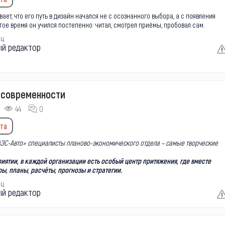
ает, что его путь в дизайн начался не с осознанного выбора, а с появления
гое время он учился постепенно: читал, смотрел приёмы, пробовал сам.
ец
ый редактор
современности
44
0
та
АЭС-Авто» специалисты планово-экономического отдела – самые творческие
иятии, в каждой организации есть особый центр притяжения, где вместе
, планы, расчёты, прогнозы и стратегии.
ец
ый редактор