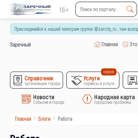
16+
Type 2 or more characters
for results.
Присоединяйся к нашей телеграм группе @zarcity_ru , там все
Главная
Это
Заречный
новое
Справочник
Услуги
организации города
сервисы и услуги
Новости
Народная карта
События в городе
Городские проблемы
Работа
Главная
Блоги