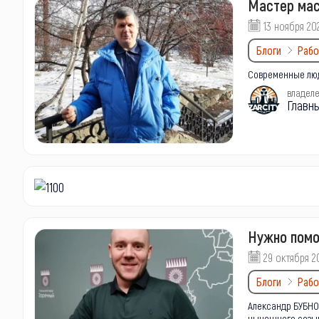
Мастер ма
13 ноября 20
Блоги
Рабо
Современные люд
владел
Главн
Нужно помо
29 октября 2
Блоги
Рабо
Александр БУБНО
нынешнего созыв