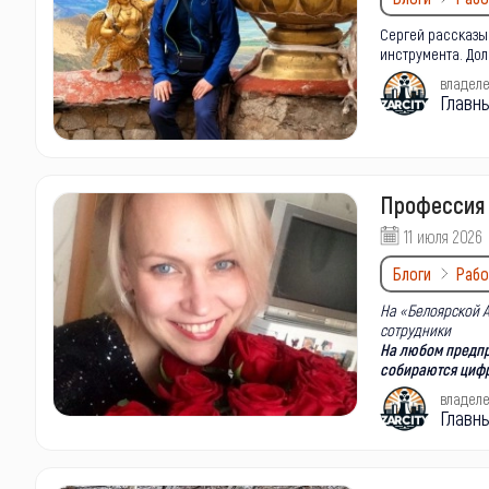
Сергей рассказыв
инструмента. Дол
владел
Главн
Профессия 
11 июля 2026
Блоги
Рабо
На «Белоярской 
сотрудники
На любом предпр
собираются цифры
владел
Главн