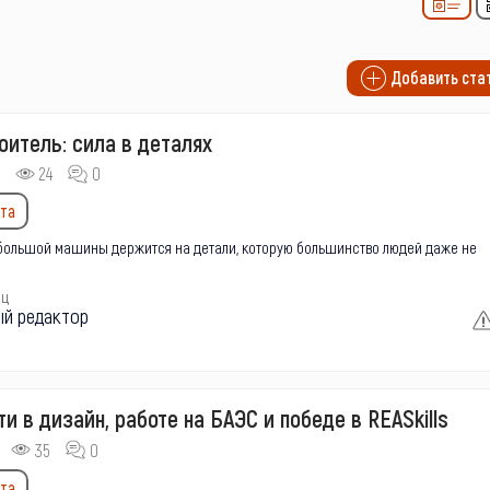
Добавить ста
итель: сила в деталях
24
0
та
 большой машины держится на детали, которую большинство людей даже не
ец
ый редактор
ти в дизайн, работе на БАЭС и победе в REASkills
35
0
та