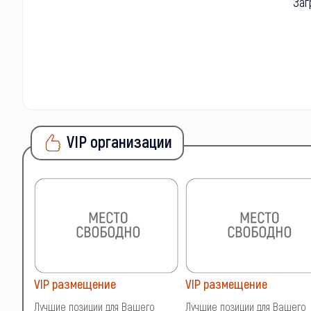
Заг
VIP организации
VIP размещение
VIP размещение
о
Лучшие позиции для Вашего
Лучшие позиции для Вашего