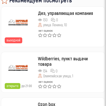
Дез, управляющая компания
130
0
улица Ленина, 10
нет оценок
выходной
Wildberries, пункт выдачи
товара
134
0
Олимпийская улица, 1
нет оценок
открыто
до 21:00
Ozоn box