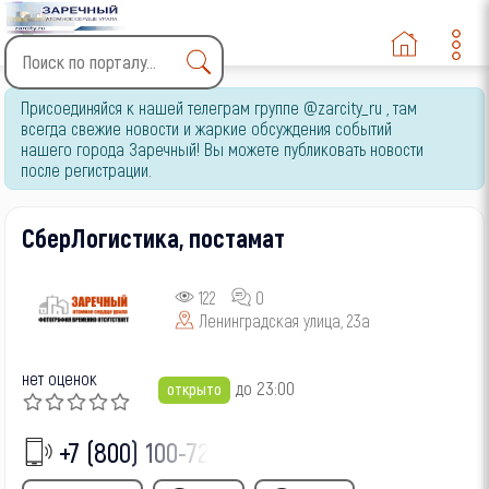
Type 2 or more characters
Присоединяйся к нашей телеграм группе @zarcity_ru , там
for results.
всегда свежие новости и жаркие обсуждения событий
нашего города Заречный! Вы можете публиковать новости
после регистрации.
СберЛогистика, постамат
122
0
Ленинградская улица, 23а
нет оценок
до 23:00
открыто
+7 (800) 100-72-