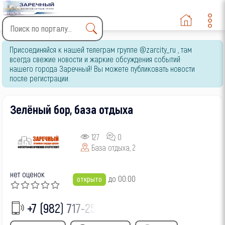
Type 2 or more characters
Присоединяйся к нашей телеграм группе @zarcity_ru , там
for results.
всегда свежие новости и жаркие обсуждения событий
нашего города Заречный! Вы можете публиковать новости
после регистрации.
Зелёный бор, база отдыха
127
0
База отдыха, 2
нет оценок
до 00:00
открыто
+7 (982) 717-25-