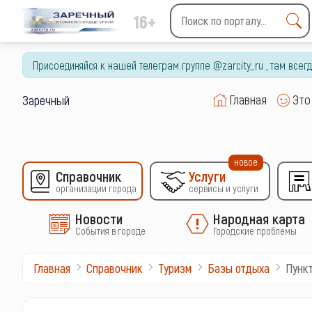
16+
Type 2 or more characters
for results.
Присоединяйся к нашей телеграм группе @zarcity_ru , там все
Главная
Это
Заречный
новое
Справочник
Услуги
организации города
сервисы и услуги
Новости
Народная карта
События в городе
Городские проблемы
Пунк
Главная
Справочник
Туризм
Базы отдыха