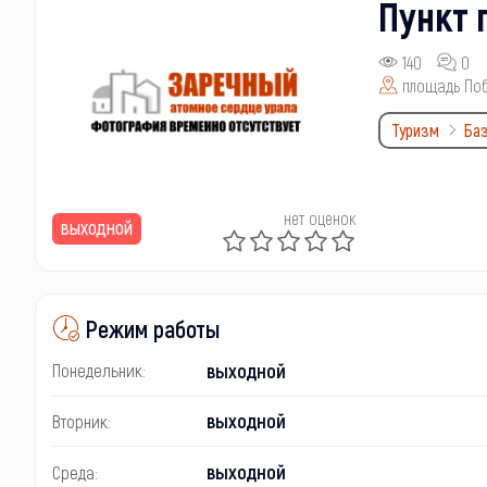
Пункт 
140
0
площадь По
Туризм
Ба
нет оценок
выходной
Режим работы
выходной
Понедельник:
выходной
Вторник:
выходной
Среда: