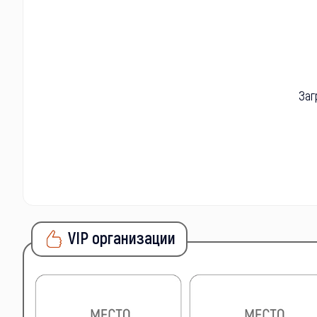
Заг
VIP организации