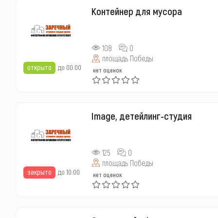
Контейнер для мусора
108
0
площадь Победы
открыто
до 00:00
нет оценок
Image, детейлинг-студия
125
0
площадь Победы
закрыто
до 10:00
нет оценок