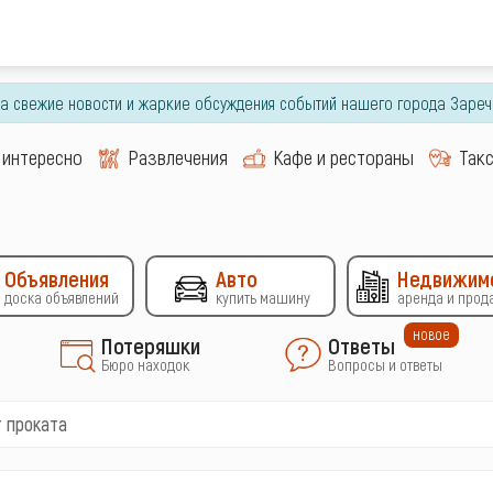
гда свежие новости и жаркие обсуждения событий нашего города Зареч
 интересно
Развлечения
Кафе и рестораны
Так
Объявления
Авто
Недвижим
доска объявлений
купить машину
аренда и прод
новое
Потеряшки
Ответы
Бюро находок
Вопросы и ответы
т проката