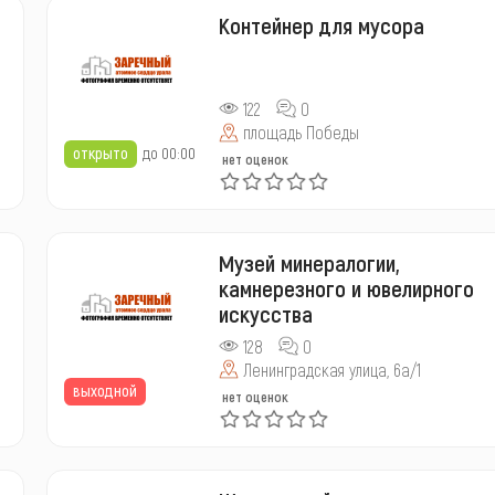
Контейнер для мусора
122
0
площадь Победы
открыто
до 00:00
нет оценок
Музей минералогии,
камнерезного и ювелирного
искусства
128
0
Ленинградская улица, 6а/1
выходной
нет оценок