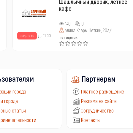
Шашлычный дворик, летнее
кафе
140
0
улица Клары Цеткин, 20а/1
закрыто
до 11:00
нет оценок
ьзователям
Партнерам
зации города
Платное размещение
и города
Реклама на сайте
сные статьи
Сотрудничество
примечательности
Контакты