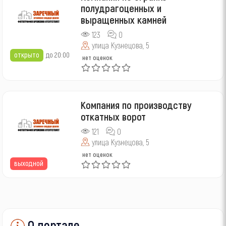
полудрагоценных и
выращенных камней
123
0
улица Кузнецова, 5
открыто
до 20:00
нет оценок
Компания по производству
откатных ворот
121
0
улица Кузнецова, 5
нет оценок
выходной
О портале