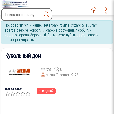
Type 2 or more characters
Присоединяйся к нашей телеграм группе @zarcity_ru , там
for results.
всегда свежие новости и жаркие обсуждения событий
нашего города Заречный! Вы можете публиковать новости
после регистрации.
Кукольный дом
128
0
улица Строителей, 22
нет оценок
выходной