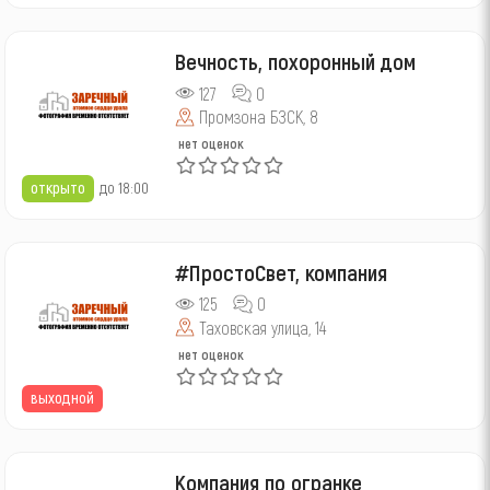
Вечность, похоронный дом
127
0
Промзона БЗСК, 8
нет оценок
открыто
до 18:00
#ПростоСвет, компания
125
0
Таховская улица, 14
нет оценок
выходной
Компания по огранке