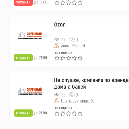
закрыто
до 10:00
Ozon
137
0
улица Мира, 40
нет оценок
открыто
до 21:00
На опушке, компания по аренде
дома с баней
126
0
Трактовая улица, 1а
нет оценок
открыто
до 21:00