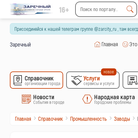
16+
Type 2 or more characters
for results.
Присоединяйся к нашей телеграм группе @zarcity_ru , там все
Главная
Это
Заречный
новое
Справочник
Услуги
организации города
сервисы и услуги
Новости
Народная карта
События в городе
Городские проблемы
Главная
Справочник
Промышленность
Заводы