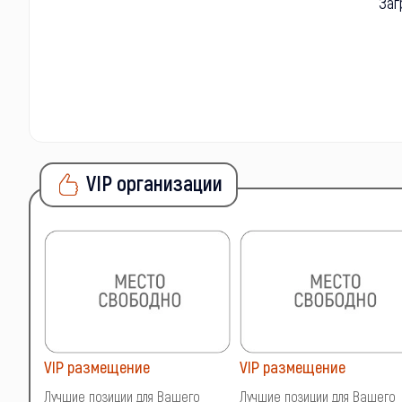
Заг
VIP организации
VIP размещение
VIP размещение
о
Лучшие позиции для Вашего
Лучшие позиции для Вашего