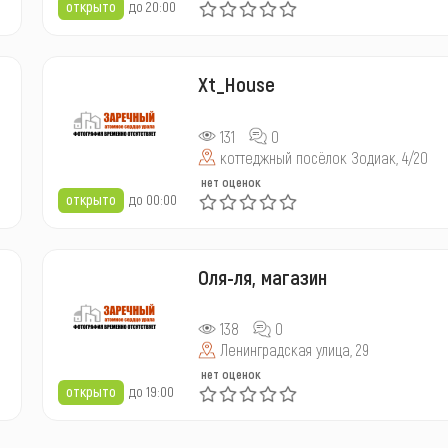
открыто
до 20:00
Xt_House
131
0
коттеджный посёлок Зодиак, 4/20
нет оценок
открыто
до 00:00
Оля-ля, магазин
138
0
Ленинградская улица, 29
нет оценок
открыто
до 19:00