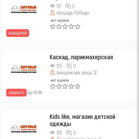
131
0
площадь Победы
нет оценок
выходной
Каскад, парикмахерская
120
0
Алещенкова улица, 12
нет оценок
закрыто
до 10:00
Kids like, магазин детской
одежды
135
0