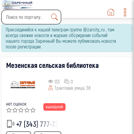
Type 2 or more characters
Присоединяйся к нашей телеграм группе @zarcity_ru , там
for results.
всегда свежие новости и жаркие обсуждения событий
нашего города Заречный! Вы можете публиковать новости
после регистрации.
Мезенская сельская библиотека
133
0
Трактовая улица, 38
нет оценок
выходной
+7 (343) 777-72-