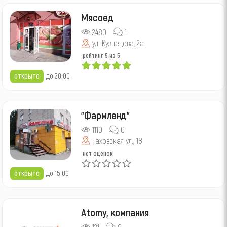
Мясоед
2480
1
ул. Кузнецова, 2а
рейтинг
5
из 5
открыто
до 20:00
"Фармленд"
1110
0
Таховская ул., 18
нет оценок
открыто
до 15:00
Atomy, компания