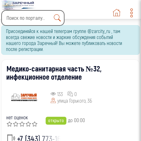
Type 2 or more characters
Присоединяйся к нашей телеграм группе @zarcity_ru , там
for results.
всегда свежие новости и жаркие обсуждения событий
нашего города Заречный! Вы можете публиковать новости
после регистрации.
Медико-санитарная часть №32,
инфекционное отделение
133
0
улица Горького, 3Б
нет оценок
до 00:00
открыто
+7 (343) 773-16-