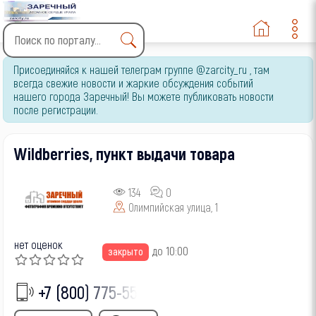
Type 2 or more characters
Присоединяйся к нашей телеграм группе @zarcity_ru , там
for results.
всегда свежие новости и жаркие обсуждения событий
нашего города Заречный! Вы можете публиковать новости
после регистрации.
Wildberries, пункт выдачи товара
134
0
Олимпийская улица, 1
нет оценок
до 10:00
закрыто
+7 (800) 775-55-