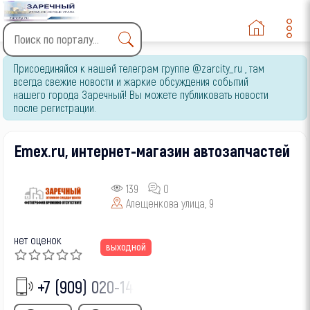
Type 2 or more characters
Присоединяйся к нашей телеграм группе @zarcity_ru , там
for results.
всегда свежие новости и жаркие обсуждения событий
нашего города Заречный! Вы можете публиковать новости
после регистрации.
Emex.ru, интернет-магазин автозапчастей
139
0
Алещенкова улица, 9
нет оценок
выходной
+7 (909) 020-14-