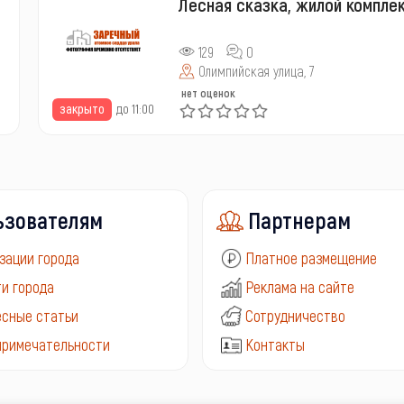
Лесная сказка, жилой компле
129
0
Олимпийская улица, 7
нет оценок
закрыто
до 11:00
ьзователям
Партнерам
зации города
Платное размещение
и города
Реклама на сайте
сные статьи
Сотрудничество
примечательности
Контакты