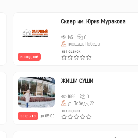
Сквер им. Юрия Муракова
145
0
площадь Победы
нет оценок
выходной
ЖИШИ СУШИ
1699
0
ул. Победы, 22
нет оценок
закрыто
до 05:00