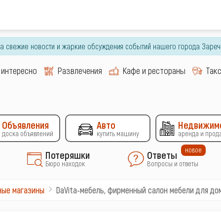
гда свежие новости и жаркие обсуждения событий нашего города Зареч
 интересно
Развлечения
Кафе и рестораны
Так
Объявления
Авто
Недвижим
доска объявлений
купить машину
аренда и прод
новое
Потеряшки
Ответы
Бюро находок
Вопросы и ответы
DaVita-мебель, фирменный салон мебели для до
ные магазины