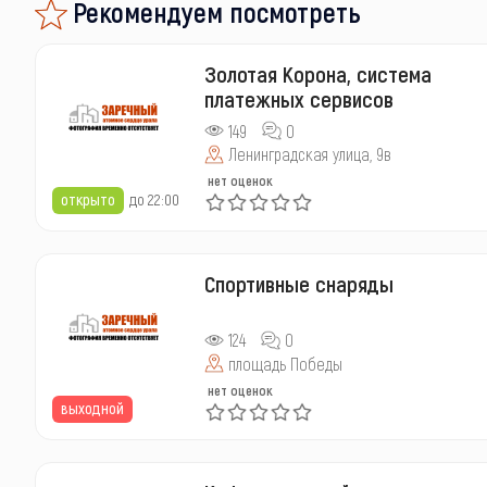
Рекомендуем посмотреть
Золотая Коронa, система
платежных сервисов
149
0
Ленинградская улица, 9в
нет оценок
открыто
до 22:00
Спортивные снаряды
124
0
площадь Победы
нет оценок
выходной