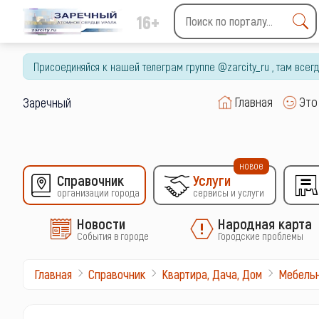
16+
Type 2 or more characters
for results.
Присоединяйся к нашей телеграм группе @zarcity_ru , там все
Главная
Это
Заречный
новое
Справочник
Услуги
организации города
сервисы и услуги
Новости
Народная карта
События в городе
Городские проблемы
Главная
Справочник
Квартира, Дача, Дом
Мебель