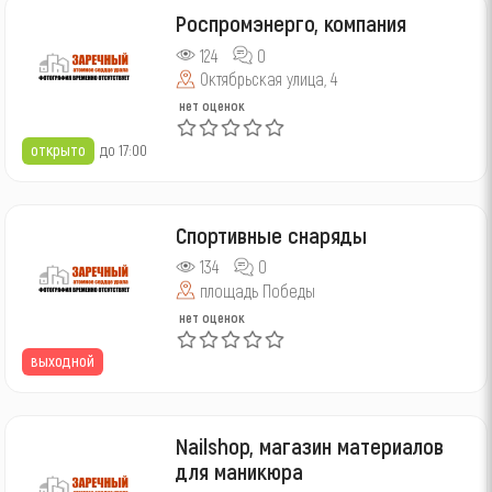
Роспромэнерго, компания
124
0
Октябрьская улица, 4
нет оценок
открыто
до 17:00
Спортивные снаряды
134
0
площадь Победы
нет оценок
выходной
Nailshop, магазин материалов
для маникюра