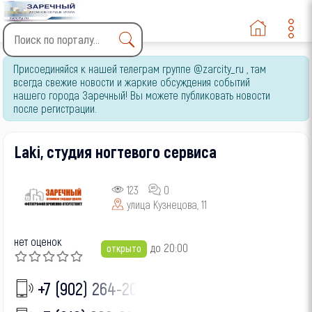
Type 2 or more characters
Присоединяйся к нашей телеграм группе @zarcity_ru , там
for results.
всегда свежие новости и жаркие обсуждения событий
нашего города Заречный! Вы можете публиковать новости
после регистрации.
Laki, студия ногтевого сервиса
123
0
улица Кузнецова, 11
нет оценок
до 20:00
открыто
+7 (902) 264-20-