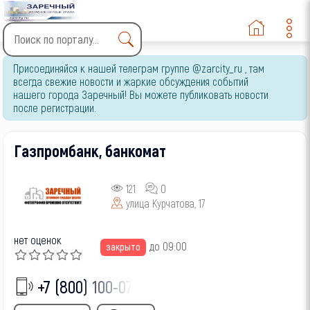
Type 2 or more characters
Присоединяйся к нашей телеграм группе @zarcity_ru , там
for results.
всегда свежие новости и жаркие обсуждения событий
нашего города Заречный! Вы можете публиковать новости
после регистрации.
Газпромбанк, банкомат
121
0
улица Курчатова, 17
нет оценок
до 09:00
закрыто
+7 (800) 100-07-