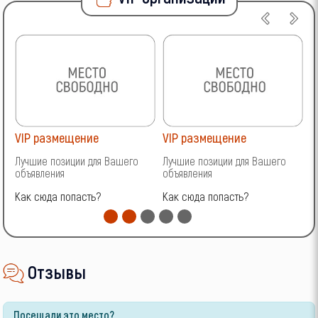
VIP размещение
VIP размещение
V
Лучшие позиции для Вашего
Лучшие позиции для Вашего
Л
объявления
объявления
о
Как сюда попасть?
Как сюда попасть?
К
Отзывы
Посещали это место?