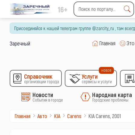
16+
Type 2 or more characters
for results.
Присоединяйся к нашей телеграм группе @zarcity_ru , там все
Главная
Это
Заречный
новое
Справочник
Услуги
организации города
сервисы и услуги
Новости
Народная карта
События в городе
Городские проблемы
KIA Carens, 2001
Главная
Авто
KIA
Carens