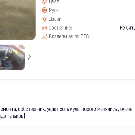
Цвет:
Руль:
Двери:
Состояние:
Не бит
Владельцев по ПТС:
емонта, собственник, уедет хоть куда ,пороги менялись , очень
др Гульков]