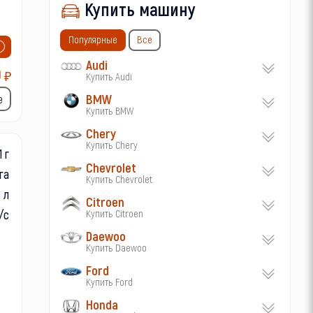
Купить машину
Популярные
Все
Audi
0
₽
Купить Audi
BMW
е
Купить BMW
Chery
Купить Chery
1 г
Chevrolet
га
Купить Chevrolet
л
Citroen
/с
Купить Citroen
Daewoo
Купить Daewoo
Ford
Купить Ford
Honda