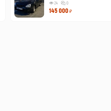
24
0
145 000
₽