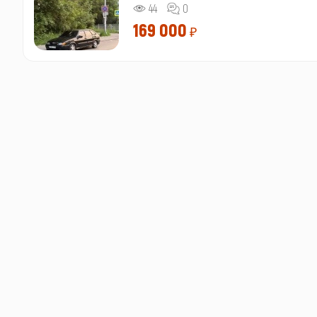
44
0
169 000
₽