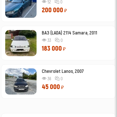
52
0
200 000
₽
ВАЗ (LADA) 2114 Samara, 2011
33
0
183 000
₽
Chevrolet Lanos, 2007
36
0
45 000
₽