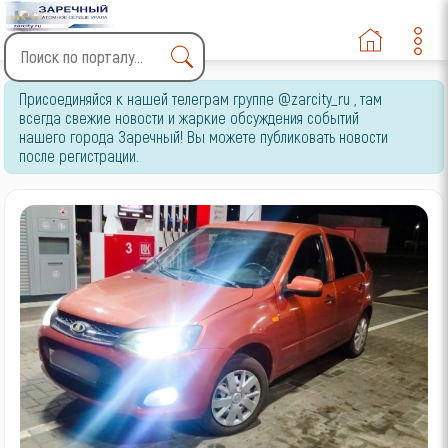
Type 2 or more characters
Присоединяйся к нашей телеграм группе @zarcity_ru , там
for results.
всегда свежие новости и жаркие обсуждения событий
нашего города Заречный! Вы можете публиковать новости
после регистрации.