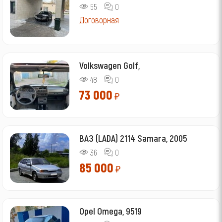
55
0
Договорная
Volkswagen Golf,
48
0
73 000
₽
ВАЗ (LADA) 2114 Samara, 2005
36
0
85 000
₽
Opel Omega, 9519