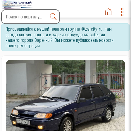
Type 2 or more characters
Присоединяйся к нашей телеграм группе @zarcity_ru , там
for results.
всегда свежие новости и жаркие обсуждения событий
нашего города Заречный! Вы можете публиковать новости
после регистрации.