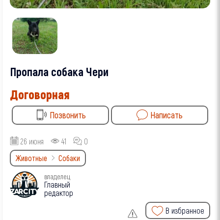
Пропала собака Чери
Договорная
Позвонить
Написать
26 июня
41
0
Животные
Собаки
владелец
Главный
редактор
В избранное