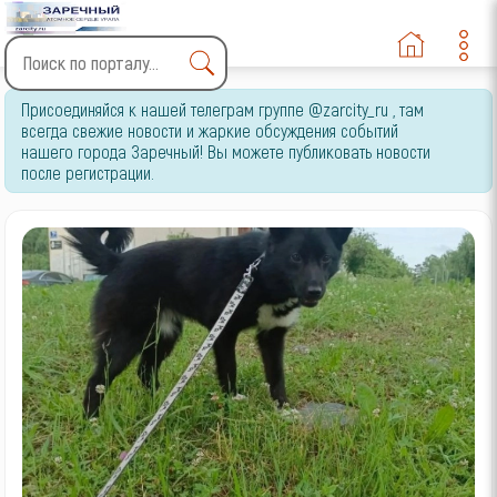
Type 2 or more characters
Присоединяйся к нашей телеграм группе @zarcity_ru , там
for results.
всегда свежие новости и жаркие обсуждения событий
нашего города Заречный! Вы можете публиковать новости
после регистрации.