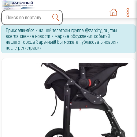
Type 2 or more characters
Присоединяйся к нашей телеграм группе @zarcity_ru , там
for results.
всегда свежие новости и жаркие обсуждения событий
нашего города Заречный! Вы можете публиковать новости
после регистрации.