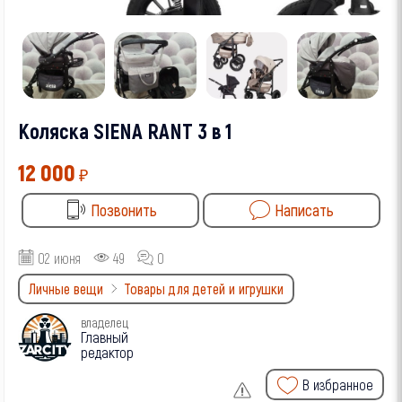
Коляска SIENA RANT 3 в 1
12 000
₽
Позвонить
Написать
02 июня
49
0
Личные вещи
Товары для детей и игрушки
владелец
Главный
редактор
В избранное