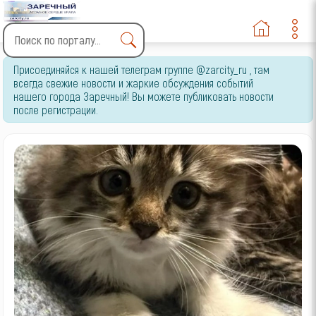
Type 2 or more characters
Присоединяйся к нашей телеграм группе @zarcity_ru , там
for results.
всегда свежие новости и жаркие обсуждения событий
нашего города Заречный! Вы можете публиковать новости
после регистрации.