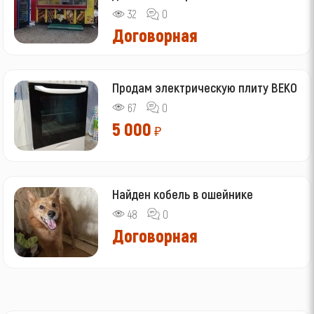
32
0
Договорная
Продам электрическую плиту BEKO
67
0
5 000
₽
Найден кобель в ошейнике
48
0
Договорная