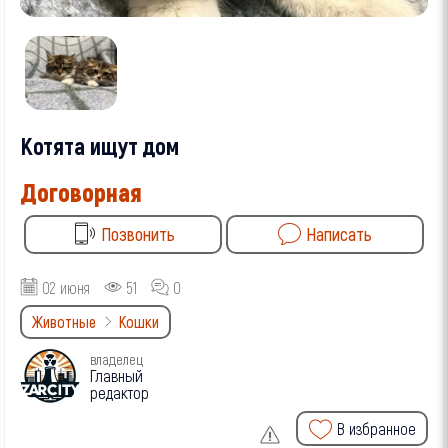
Котята ищут дом
Договорная
Позвонить
Написать
02 июня
51
0
Животные
Кошки
владелец
Главный
редактор
В избранное