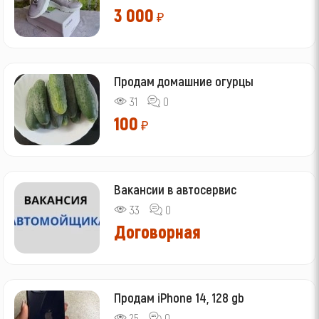
3 000
₽
Продам домашние огурцы
31
0
100
₽
Вакансии в автосервис
33
0
Договорная
Продам iPhone 14, 128 gb
25
0