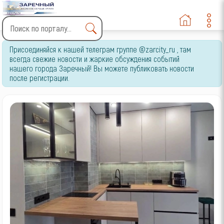
Type 2 or more characters
Присоединяйся к нашей телеграм группе @zarcity_ru , там
for results.
всегда свежие новости и жаркие обсуждения событий
нашего города Заречный! Вы можете публиковать новости
после регистрации.