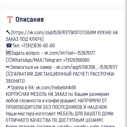
Описание
🔨[https://vk.com/club153876177|ИЗГОТОВИМ КУХНЮ НА
ЗАКАЗ ПОД КЛЮЧ!]
☎Тел: +7(912)636-60-80
🆘Задать вопрос - vk.com/im?sel=-153876177
🙋‍♂WhatsApp/MAX/Telegram +79126366080
✏Записаться на замер - vk.com/app5708398_-153876177
👍🏻ГАРАНТИЯ! ДИСТАНЦИОННЫЙ РАСЧЕТ! РАССРОЧКА!
ЗВОНИТЕ!
📌Группа в ВК: vk.com/mebelshik66
КОРПУСНАЯ МЕБЕЛЬ НА ЗАКАЗ по Вашим размерам
любой сложности и конфигурации!!! НАПРЯМУЮ ОТ
ПРОИЗВОДИТЕЛЯ! БЕЗ ПОСРЕДНИКОВ И НАЦЕНОК!
Наши мастера изготовят МЕБЕЛЬ ДЛЯ ВАШЕГО ДОМА
ОТЛИЧНОГО КАЧЕСТВА ПО ДОСТУПНЫМ ЦЕНАМ!!!
Кухни, детские, гостиные, шкафы, шкафы-купе, стенки,