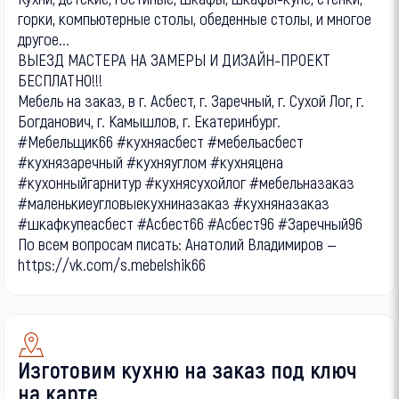
горки, компьютерные столы, обеденные столы, и многое
другое...
ВЫЕЗД МАСТЕРА НА ЗАМЕРЫ И ДИЗАЙН-ПРОЕКТ
БЕСПЛАТНО!!!
Мебель на заказ, в г. Асбест, г. Заречный, г. Сухой Лог, г.
Богданович, г. Камышлов, г. Екатеринбург.
#Мебельщик66 #кухняасбест #мебельасбест
#кухнязаречный #кухняуглом #кухняцена
#кухонныйгарнитур #кухнясухойлог #мебельназаказ
#маленькиеугловыекухниназаказ #кухняназаказ
#шкафкупеасбест #Асбест66 #Асбест96 #Заречный96
По всем вопросам писать: Анатолий Владимиров —
https://vk.com/s.mebelshik66
Изготовим кухню на заказ под ключ
на карте