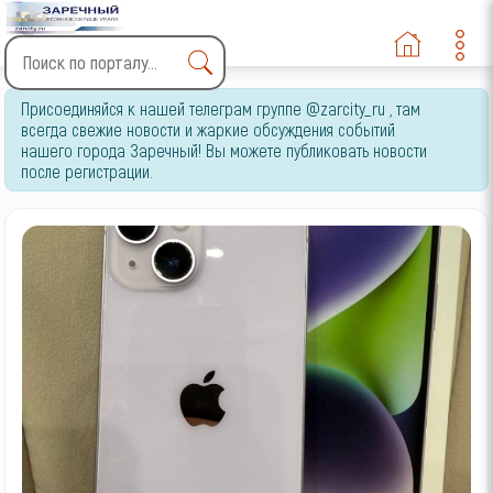
Type 2 or more characters
Присоединяйся к нашей телеграм группе @zarcity_ru , там
for results.
всегда свежие новости и жаркие обсуждения событий
нашего города Заречный! Вы можете публиковать новости
после регистрации.