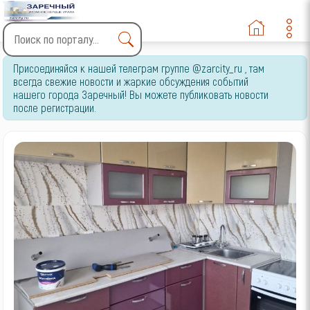
Type 2 or more characters
Присоединяйся к нашей телеграм группе @zarcity_ru , там
for results.
всегда свежие новости и жаркие обсуждения событий
нашего города Заречный! Вы можете публиковать новости
после регистрации.