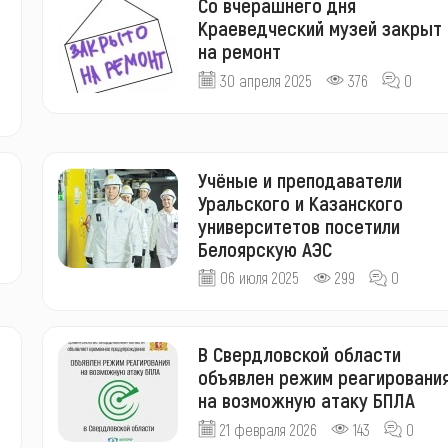
Со вчерашнего дня
Краеведческий музей закрыт
на ремонт
30 апреля 2025
376
0
Учёные и преподаватели
Уральского и Казанского
университетов посетили
Белоярскую АЭС
06 июля 2025
299
0
В Свердловской области
объявлен режим реагировани
на возможную атаку БПЛА
21 февраля 2026
143
0