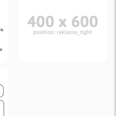
нь
ки