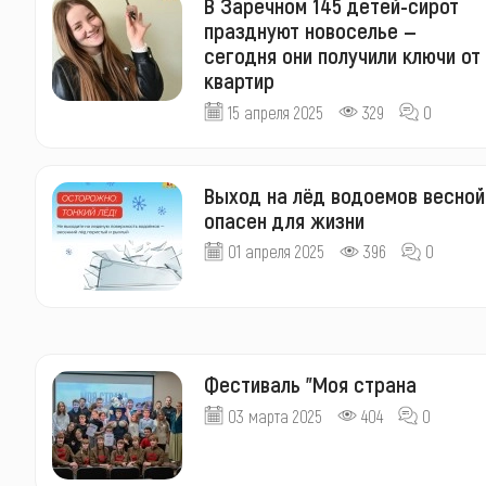
В Заречном 145 детей-сирот
празднуют новоселье —
сегодня они получили ключи от
квартир
15 апреля 2025
329
0
Выход на лёд водоемов весной
опасен для жизни
01 апреля 2025
396
0
Фестиваль "Моя страна
03 марта 2025
404
0