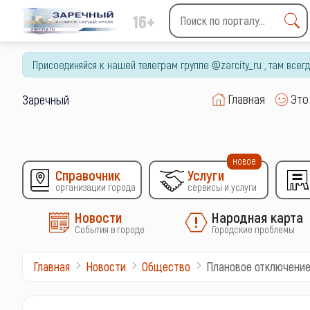
16+
Type 2 or more characters
for results.
Присоединяйся к нашей телеграм группе @zarcity_ru , там все
Главная
Это
Заречный
новое
Справочник
Услуги
организации города
сервисы и услуги
Новости
Народная карта
События в городе
Городские проблемы
Плановое отключение 
Главная
Новости
Общество