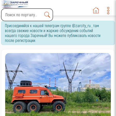
Type 2 or more characters
Присоединяйся к нашей телеграм группе @zarcity_ru , там
for results.
всегда свежие новости и жаркие обсуждения событий
нашего города Заречный! Вы можете публиковать новости
после регистрации.