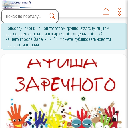
Type 2 or more characters
Присоединяйся к нашей телеграм группе @zarcity_ru , там
for results.
всегда свежие новости и жаркие обсуждения событий
нашего города Заречный! Вы можете публиковать новости
после регистрации.