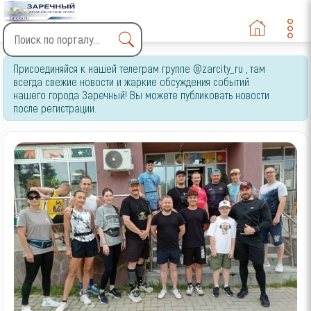
Type 2 or more characters
Присоединяйся к нашей телеграм группе @zarcity_ru , там
for results.
всегда свежие новости и жаркие обсуждения событий
нашего города Заречный! Вы можете публиковать новости
после регистрации.