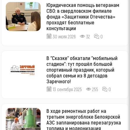
Юридическая помощь ветеранам
СВО: в свердловском филиале
фонда «Защитники Отечества»
проходят бесплатные
консультации
30 июля 2026
32
0
В "Сказке" обкатали "мобильный
стадион": тут прошёл большой
спортивный праздник, который
собрал семьи из 8 детсадов
Заречного!
13 сентября 2025
255
0
В ходе ремонтных работ на
третьем энергоблоке Белоярской
АЭС запланирована перезагрузка
топлива и модернизация