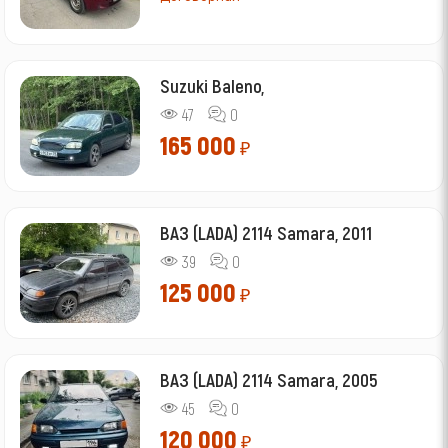
Suzuki Baleno,
47
0
165 000
₽
ВАЗ (LADA) 2114 Samara, 2011
39
0
125 000
₽
ВАЗ (LADA) 2114 Samara, 2005
45
0
120 000
₽