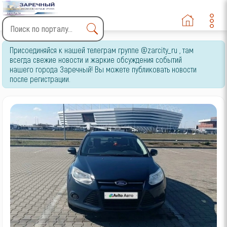
Type 2 or more characters
Присоединяйся к нашей телеграм группе @zarcity_ru , там
for results.
всегда свежие новости и жаркие обсуждения событий
нашего города Заречный! Вы можете публиковать новости
после регистрации.