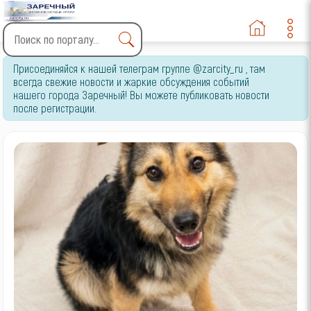
Type 2 or more characters
Присоединяйся к нашей телеграм группе @zarcity_ru , там
for results.
всегда свежие новости и жаркие обсуждения событий
нашего города Заречный! Вы можете публиковать новости
после регистрации.