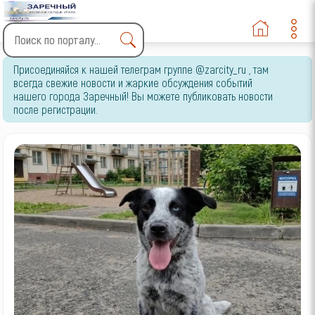
Type 2 or more characters
Присоединяйся к нашей телеграм группе @zarcity_ru , там
for results.
всегда свежие новости и жаркие обсуждения событий
нашего города Заречный! Вы можете публиковать новости
после регистрации.