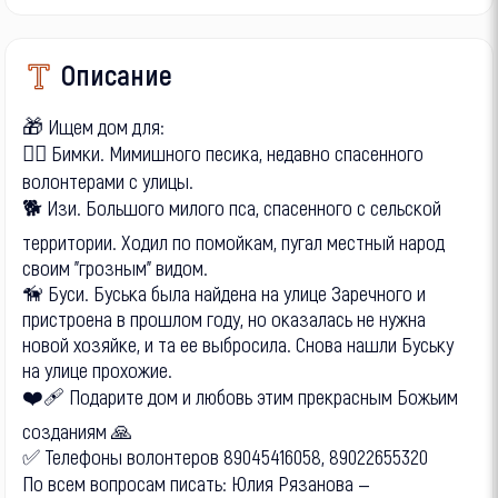
Описание
🎁 Ищем дом для:
🐕‍🦺 Бимки. Мимишного песика, недавно спасенного
волонтерами с улицы.
🐕 Изи. Большого милого пса, спасенного с сельской
территории. Ходил по помойкам, пугал местный народ
своим "грозным" видом.
🦮 Буси. Буська была найдена на улице Заречного и
пристроена в прошлом году, но оказалась не нужна
новой хозяйке, и та ее выбросила. Снова нашли Буську
на улице прохожие.
❤️‍🩹 Подарите дом и любовь этим прекрасным Божьим
созданиям 🙏
✅️ Телефоны волонтеров 89045416058, 89022655320
По всем вопросам писать: Юлия Рязанова —