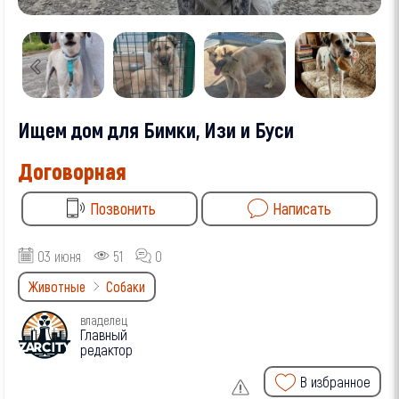
Ищем дом для Бимки, Изи и Буси
Договорная
Позвонить
Написать
03 июня
51
0
Животные
Собаки
владелец
Главный
редактор
В избранное