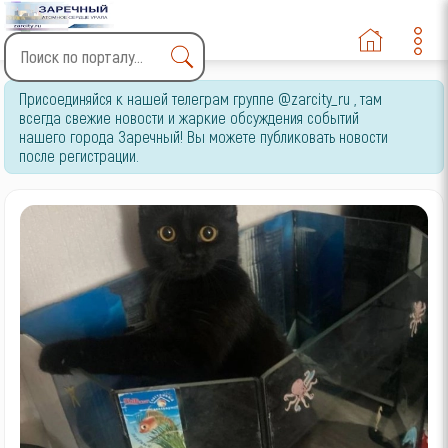
Type 2 or more characters
Присоединяйся к нашей телеграм группе @zarcity_ru , там
for results.
всегда свежие новости и жаркие обсуждения событий
нашего города Заречный! Вы можете публиковать новости
после регистрации.