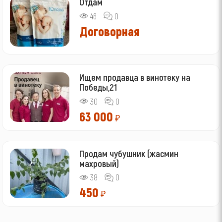
Отдам
46
0
Договорная
Ищем продавца в винотеку на
Победы,21
30
0
63 000
₽
Продам чубушник (жасмин
махровый)
38
0
450
₽