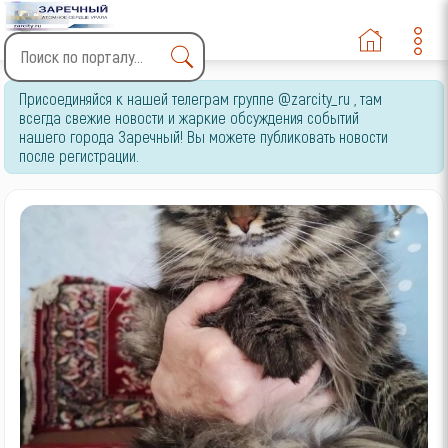
Type 2 or more characters
Присоединяйся к нашей телеграм группе @zarcity_ru , там
for results.
всегда свежие новости и жаркие обсуждения событий
нашего города Заречный! Вы можете публиковать новости
после регистрации.