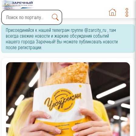
Type 2 or more characters
Присоединяйся к нашей телеграм группе @zarcity_ru , там
for results.
всегда свежие новости и жаркие обсуждения событий
нашего города Заречный! Вы можете публиковать новости
после регистрации.