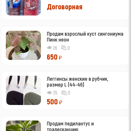
Договорная
Продам взрослый куст сингониума
Пинк неон
26
0
650
₽
Леггинсы женские в рубчик,
размер L (44-46)
35
0
500
₽
Продам педилантус и
традесканцию