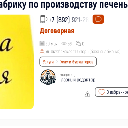
абрику по производству печень
+7 (892) 921-28-
Договорная
20 мая
56
0
Ул. Октябрьская 11 литер 5(база снабжения)
Услуги
Услуги бухгалтеров
владелец
Главный редактор
В избранно