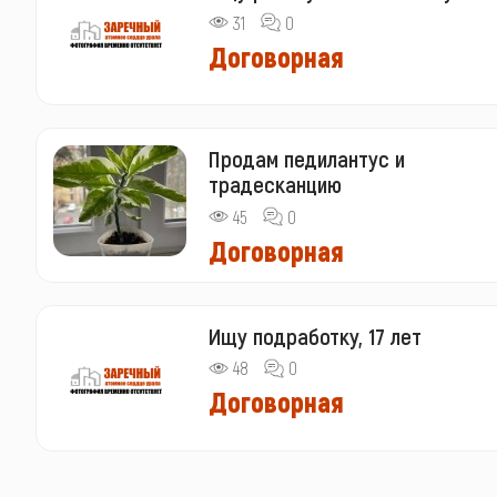
31
0
Договорная
Продам педилантус и
традесканцию
45
0
Договорная
Ищу подработку, 17 лет
48
0
Договорная