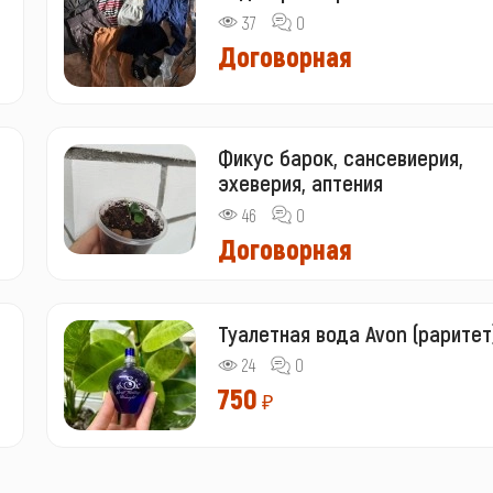
37
0
Договорная
Фикус барок, сансевиерия,
эхеверия, аптения
46
0
Договорная
Туалетная вода Avon (раритет
24
0
750
₽