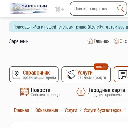
16+
Type 2 or more characters
for results.
Присоединяйся к нашей телеграм группе @zarcity_ru , там все
Главная
Это
Заречный
новое
Справочник
Услуги
организации города
сервисы и услуги
Новости
Народная карта
События в городе
Городские проблемы
Главная
Объявления
Услуги
Услуги бухгалтеров