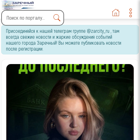
Type 2 or more characters
Присоединяйся к нашей телеграм группе @zarcity_ru , там
for results.
всегда свежие новости и жаркие обсуждения событий
нашего города Заречный! Вы можете публиковать новости
после регистрации.