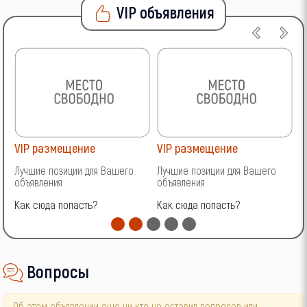
VIP объявления
VIP размещение
VIP размещение
V
Лучшие позиции для Вашего
Лучшие позиции для Вашего
Л
объявления
объявления
о
Как сюда попасть?
Как сюда попасть?
К
Вопросы
Об этом объявлении еще ни кто не оставил вопросов или