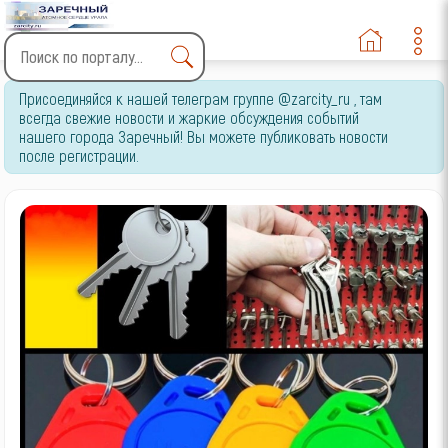
Type 2 or more characters
Присоединяйся к нашей телеграм группе @zarcity_ru , там
for results.
всегда свежие новости и жаркие обсуждения событий
нашего города Заречный! Вы можете публиковать новости
после регистрации.