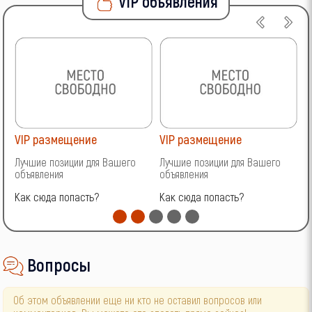
VIP объявления
VIP размещение
VIP размещение
V
Лучшие позиции для Вашего
Лучшие позиции для Вашего
Л
объявления
объявления
о
Как сюда попасть?
Как сюда попасть?
К
Вопросы
Об этом объявлении еще ни кто не оставил вопросов или