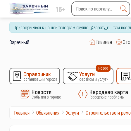
16+
Type 2 or more characters
for results.
Присоединяйся к нашей телеграм группе @zarcity_ru , там все
Главная
Это
Заречный
новое
Справочник
Услуги
организации города
сервисы и услуги
Новости
Народная карта
События в городе
Городские проблемы
Главная
Объявления
Услуги
Строительство и ремо