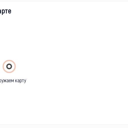
арте
ружаем карту