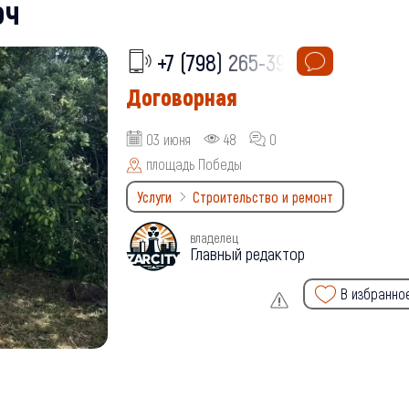
юч
+7 (798) 265-39-
Договорная
03 июня
48
0
площадь Победы
Услуги
Строительство и ремонт
владелец
Главный редактор
В избранно