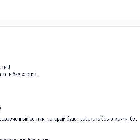
ти!!!
сто и без хлопот!
?
 современный септик, который будет работать без откачки, без
оверенными брендами