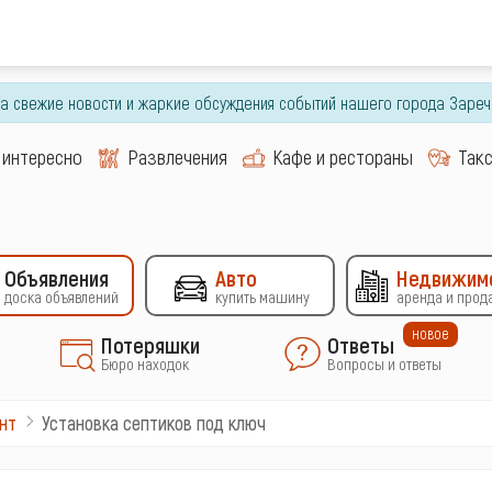
гда свежие новости и жаркие обсуждения событий нашего города Зареч
 интересно
Развлечения
Кафе и рестораны
Так
Объявления
Авто
Недвижим
доска объявлений
купить машину
аренда и прод
новое
Потеряшки
Ответы
Бюро находок
Вопросы и ответы
Установка септиков под ключ
нт