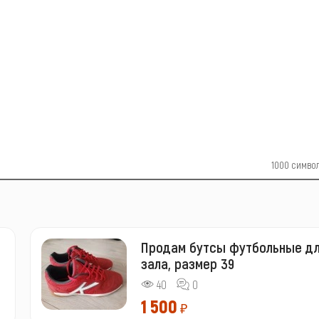
1000
симво
Продам бутсы футбольные д
зала, размер 39
40
0
1 500
₽