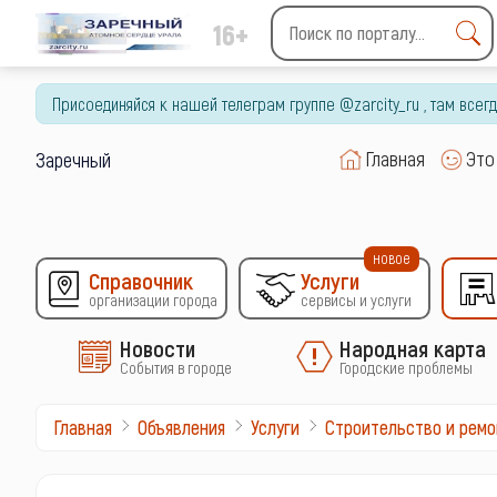
16+
Type 2 or more characters
for results.
Присоединяйся к нашей телеграм группе @zarcity_ru , там все
Главная
Это
Заречный
новое
Справочник
Услуги
организации города
сервисы и услуги
Новости
Народная карта
События в городе
Городские проблемы
Главная
Объявления
Услуги
Строительство и ремо