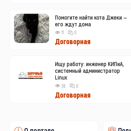
Помогите найти кота Джеки —
его ждут дома
11
0
Договорная
Ищу работу: инженер КИПиА,
системный администратор
Linux
36
0
Договорная
О портале
Пол