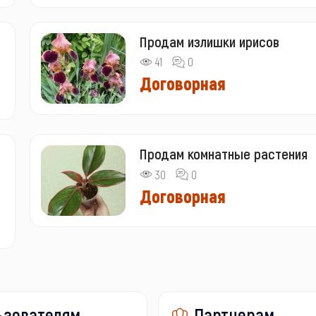
Продам излишки ирисов
41
0
Договорная
Продам комнатные растения
30
0
Договорная
ьзователям
Партнерам