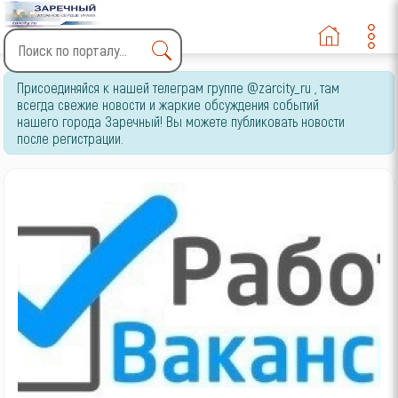
Type 2 or more characters
Присоединяйся к нашей телеграм группе @zarcity_ru , там
for results.
всегда свежие новости и жаркие обсуждения событий
нашего города Заречный! Вы можете публиковать новости
после регистрации.