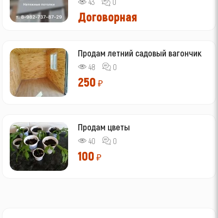
43
0
Договорная
Продам летний садовый вагончик
48
0
250
₽
Продам цветы
40
0
100
₽