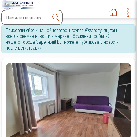
Type 2 or more characters
Присоединяйся к нашей телеграм группе @zarcity_ru , там
for results.
всегда свежие новости и жаркие обсуждения событий
нашего города Заречный! Вы можете публиковать новости
после регистрации.