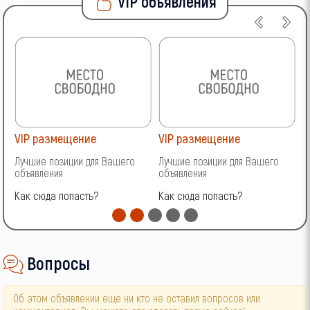
VIP объявления
VIP размещение
VIP размещение
V
Лучшие позиции для Вашего
Лучшие позиции для Вашего
Л
объявления
объявления
о
Как сюда попасть?
Как сюда попасть?
К
Вопросы
Об этом объявлении еще ни кто не оставил вопросов или