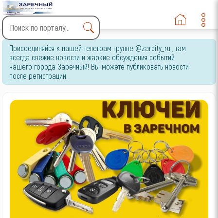
Type 2 or more characters
Присоединяйся к нашей телеграм группе @zarcity_ru , там
for results.
всегда свежие новости и жаркие обсуждения событий
нашего города Заречный! Вы можете публиковать новости
после регистрации.